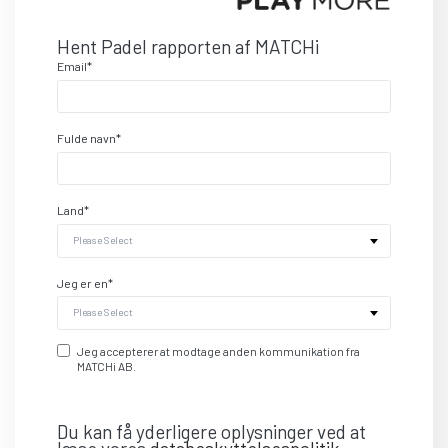
Hent Padel rapporten af ​​MATCHi
Email
*
Fulde navn
*
Land
*
Jeg er en
*
Jeg accepterer at modtage anden kommunikation fra
MATCHi AB.
Du kan få yderligere oplysninger ved at