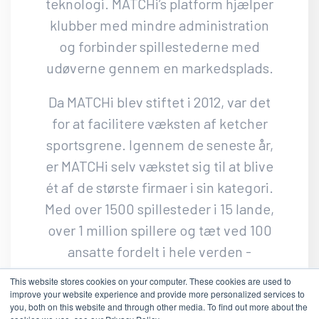
teknologi. MATCHi’s platform hjælper
klubber med mindre administration
og forbinder spillestederne med
udøverne gennem en markedsplads.
Da MATCHi blev stiftet i 2012, var det
for at facilitere væksten af ketcher
sportsgrene. Igennem de seneste år,
er MATCHi selv vækstet sig til at blive
ét af de største firmaer i sin kategori.
Med over 1500 spillesteder i 15 lande,
over 1 million spillere og tæt ved 100
ansatte fordelt i hele verden -
MATCHi’s vision er at blive go-to
This website stores cookies on your computer. These cookies are used to
platformem for det globale ketcher
improve your website experience and provide more personalized services to
you, both on this website and through other media. To find out more about the
sports community.