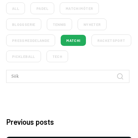
ALL
PADEL
MATCHI MÖTER
BLOGGSERIE
TENNIS
NYHETER
PRESSMEDDELANDE
MATCHI
RACKETSPORT
PICKLEBALL
TECH
Previous posts