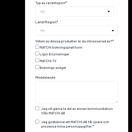
Typ av racketsport
*
Land/Region
*
Vilken av dessa produkter är du intresserad av?
*
MATCHi bokningsplattform
Ligor & turneringar
MATCHi TV
Boknings widget
Meddelande
Jag vill gärna ta del av annan kommunikation
från MATCHi AB.
Jag godkänner att MATCHi AB får spara och
processa mina personuppgifter.
*