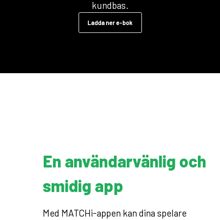
kundbas.
Ladda ner e-bok
En användarvänlig och
smidig app
Med MATCHi-appen kan dina spelare