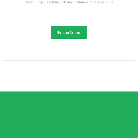
Bezahlung ausschließlich bei vorhandener aktiver Liga
Mehr erfahren