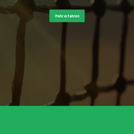
Mehr erfahren