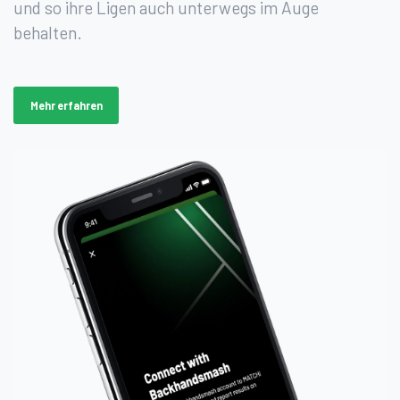
und so ihre Ligen auch unterwegs im Auge
behalten.
Mehr erfahren