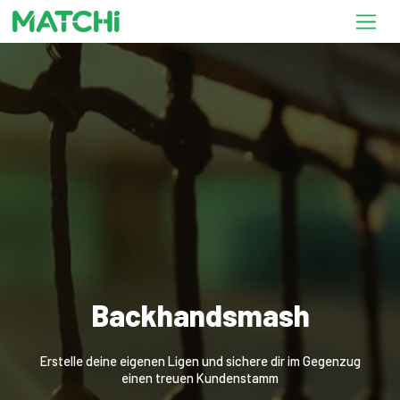
Backhandsmash
Erstelle deine eigenen Ligen und sichere dir im Gegenzug
einen treuen Kundenstamm