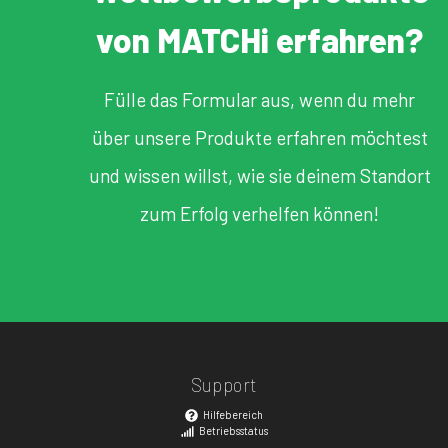
von MATCHi erfahren?
Fülle das Formular aus, wenn du mehr
über unsere Produkte erfahren möchtest
und wissen willst, wie sie deinem Standort
zum Erfolg verhelfen können!
Support
Hilfebereich
Betriebsstatus